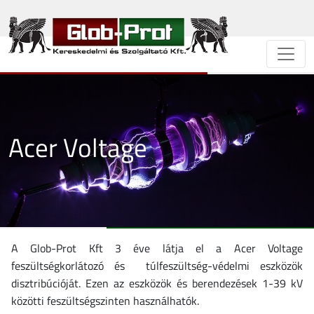
Acer Voltage
A Glob-Prot Kft 3 éve látja el a Acer Voltage
feszültségkorlátozó és túlfeszültség-védelmi eszközök
disztribúcióját. Ezen az eszközök és berendezések 1-39 kV
közötti feszültségszinten használhatók.