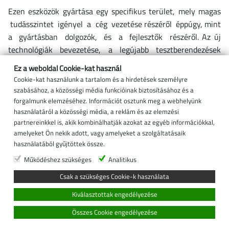
Ezen eszközök gyártása egy specifikus terület, mely magas
tudásszintet igényel a cég vezetése részéről éppúgy, mint
a gyártásban dolgozók, és a fejlesztők részéről. Az új
technológiák bevezetése, a legújabb tesztberendezések
használata megköveteli a mérnököktől tudásuk
Ez a weboldal Cookie-kat használ
továbbfejlesztését.
Cookie-kat használunk a tartalom és a hirdetések személyre
szabásához, a közösségi média funkcióinak biztosításához és a
A feszültségkorlátozó és túlfeszültség-védelmi eszközök
forgalmunk elemzéséhez. Információt osztunk meg a webhelyünk
használata napjainkban egyre szükségesebbé válik.
használatáról a közösségi média, a reklám és az elemzési
partnereinkkel is, akik kombinálhatják azokat az egyéb információkkal,
Az Acer Voltage termékei az energia-elosztó és –ellátó
amelyeket Ön nekik adott, vagy amelyeket a szolgáltatásaik
rendszerekben, a tömegközlekedésben is használhatók.
használatából gyűjtöttek össze.
Működéshez szükséges
Analitikus
A cég első telephelye a híres teljesítményelektronikai ipari
központ közelében volt Csehországban; innen ered a
megszerzett tapasztalat. Az Acer Voltage termékeket a világ
számos országába exportálják.
A folyamatos fejlesztésnek köszönhetően az Acer Voltage