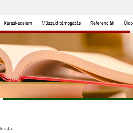
Kereskedelem
Műszaki támogatás
Referenciák
Újd
lózata