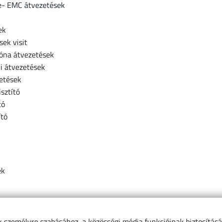
me- EMC átvezetések
ek
ek visit
óna átvezetések
li átvezetések
zetések
sztító
tó
ító
ek
k személyre szabásához, a közösségi média funkcióinak biztosítás