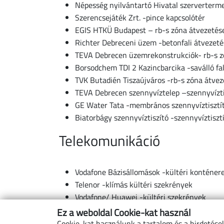
Népesség nyilvántartó Hivatal szerverter
Szerencsejáték Zrt. -pince kapcsolótér
EGIS HTKÜ Budapest – rb-s zóna átvezetés
Richter Debreceni üzem -betonfali átvezetés
TEVA Debrecen üzemrekonstrukciók- rb-s z
Borsodchem TDI 2 Kazincbarcika -saválló fa
TVK Butadién Tiszaújváros -rb-s zóna átve
TEVA Debrecen szennyvíztelep –szennyvízti
GE Water Tata -membrános szennyvíztisztí
Biatorbágy szennyvíztiszító -szennyvíztiszt
Telekomunikáció
Vodafone Bázisállomások -kültéri konténer
Telenor -klímás kültéri szekrények
Vodafone/ Huawei -kültéri szekrények
T-Csoport -kültéri konténerek
Ez a weboldal Cookie-kat használ
T-Mobile -klímás kültéri szekrények
Cookie-kat használunk a tartalom és a hirdetése